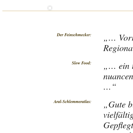
„… Vorr
Der Feinschmecker:
Regiona
„… ein t
Slow Food:
nuancen
…“
„Gute bi
Aral-Schlemmeratlas:
vielfält
Gepflegt