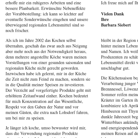
erhoffe mir ein ruhigeres Arbeiten und eine
Ich freue mich auf I
bessere Planbarkeit. Erwünschte Nebeneffekte
Vielen Dank
der Vorabbestellung: ich kann so leichter auf
Ihre
eventuelle Sonderwünsche eingehen und unsere
Barbara Siebert
überwiegend regionalen Lebensmittel sind so
noch frischer.
Als ich im Jahre 2002 das Kochen selbst
bleibt in der Region 
übernahm, geschah das zwar auch aus Neigung
hinter meinen Lebens
aber mehr noch aus der Notwendigkeit heraus,
und Namen. Ich weiß
denn mehrere angestellte Köche waren meinen
Produzenten zu schätz
Vorstellungen von einer gesunden saisonalen und
Lebensmittel direkt 
regionalen Küche nicht gerecht geworden.
unschlagbar gut.
Inzwischen habe ich gelernt, mir in der Küche
Die Küchensaison beg
die Zeit nicht zum Feind zu machen, sondern sie
Verarbeitung junger 
in die Qualität meiner Speisen zu investieren.
Brennnessel, Löwenz
Der Verzicht auf vorgefertigte Produkte geht mit
Sommer reifen meine
erhöhtem Zeitaufwand einher. Kochen bedeutet
Kräuter im Garten ih
für mich Konzentration auf das Wesentliche,
kombiniere ich Apri
Respekt vor den Gaben der Natur und vor
Himbeeren mit Thym
meinen Gästen, die extra nach Lohsdorf fahren,
dunkle Jahreszeit beg
um bei mir zu speisen.
Winterblues ankündi
Je länger ich koche, umso bewusster wird mir,
und energiespendende
dass die Verwendung regionaler Produkte
meinen Reisen auf d