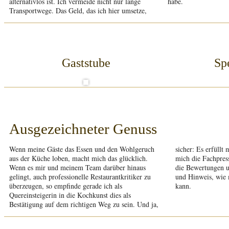
alternativlos ist. Ich vermeide nicht nur lange
habe.
Transportwege. Das Geld, das ich hier umsetze,
Gaststube
Sp
Ausgezeichneter Genuss
Wenn meine Gäste das Essen und den Wohlgeruch
sicher: Es erfüllt mich mit Stolz und Freude, wenn
aus der Küche loben, macht mich das glücklich.
mich die Fachpresse lobt. Gleichzeitig verstehe ich
Wenn es mir und meinem Team darüber hinaus
die Bewertungen und Rückmeldungen als Ansporn
gelingt, auch professionelle Restaurantkritiker zu
und Hinweis, wie meine Küche noch besser werden
überzeugen, so empfinde gerade ich als
kann.
Quereinsteigerin in die Kochkunst dies als
Bestätigung auf dem richtigen Weg zu sein. Und ja,