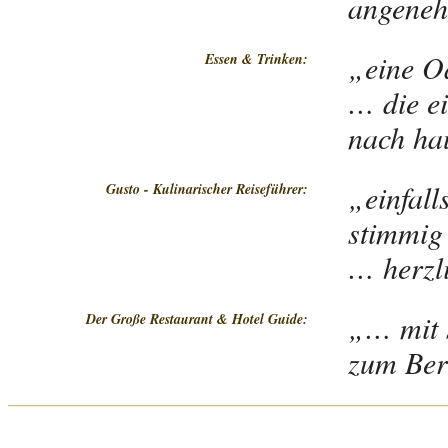
angeneh
„eine O
Essen & Trinken:
… die ei
nach hau
„einfal
Gusto - Kulinarischer Reiseführer:
stimmig 
… herzl
„… mit s
Der Große Restaurant & Hotel Guide:
zum Be